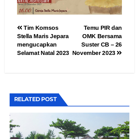
Post
Tim Komsos
Temu PIR dan
Stella Maris Jepara
OMK Bersama
navigation
mengucapkan
Suster CB – 26
Selamat Natal 2023
November 2023
RELATED POST