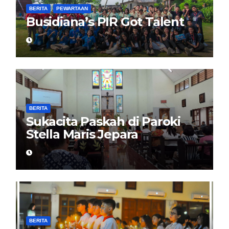
BERITA
PEWARTAAN
Busidiana’s PIR Got Talent
BERITA
Sukacita Paskah di Paroki
Stella Maris Jepara
BERITA