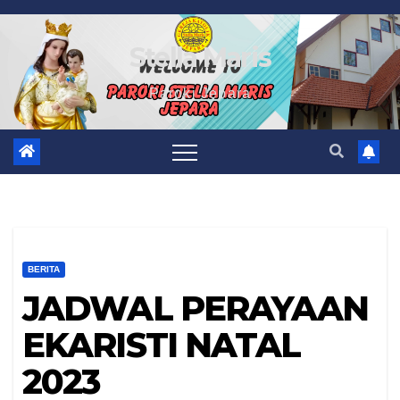
Skip
to
Stella Maris
content
Paroki Jepara
BERITA
JADWAL PERAYAAN
EKARISTI NATAL
2023