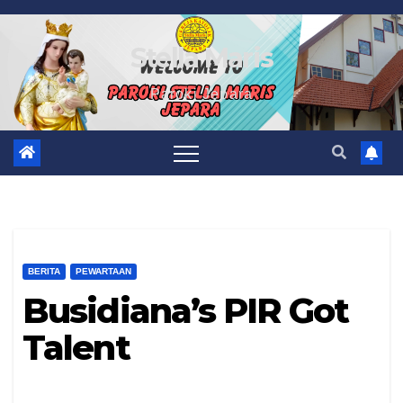
Skip
to
Stella Maris
content
Paroki Jepara
BERITA
PEWARTAAN
Busidiana’s PIR Got
Talent