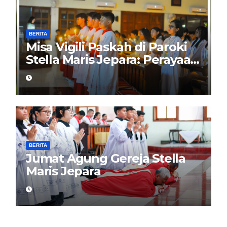
BERITA
Misa Vigili Paskah di Paroki
Stella Maris Jepara: Perayaan
Puncak Iman
BERITA
Jumat Agung Gereja Stella
Maris Jepara