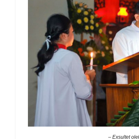
–
Exsultet ole