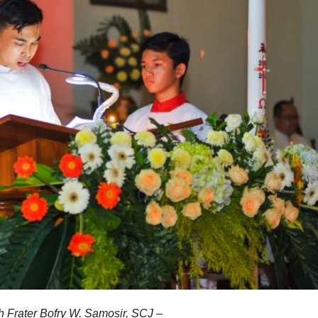
h Frater Bofry W. Samosir, SCJ –