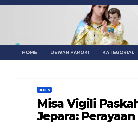
Skip
to
content
Paroki Jepara
HOME
DEWAN PAROKI
KATEGORIAL
BERITA
Misa Vigili Paskah
Jepara: Perayaan