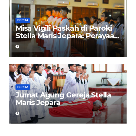
BERITA
Misa Vigili Paskah di Paroki
Stella Maris Jepara: Perayaan
Puncak Iman
BERITA
Jumat Agung Gereja Stella
Maris Jepara