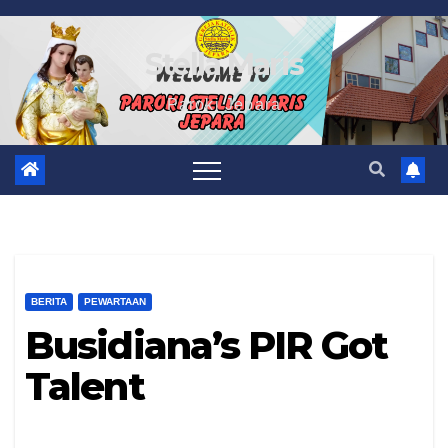
Skip
to
Stella Maris
content
Paroki Jepara
BERITA
PEWARTAAN
Busidiana’s PIR Got
Talent