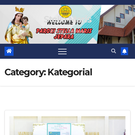
Skip
to
Stella Maris
content
Paroki Jepara
Category:
Kategorial