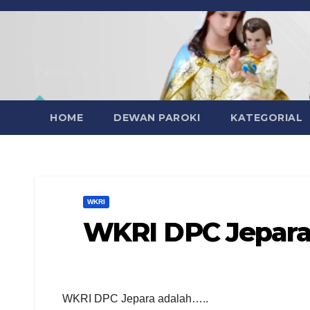
Skip
to
content
Paroki Jepara
HOME
DEWAN PAROKI
KATEGORIAL
WKRI
WKRI DPC Jepar
WKRI DPC Jepara adalah…..